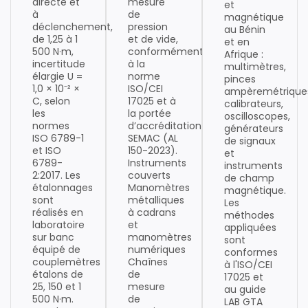
directe et
mesure
et
à
de
magnétique
déclenchement,
pression
au Bénin
de 1,25 à 1
et de vide,
et en
500 N·m,
conformément
Afrique :
incertitude
à la
multimètres,
élargie U =
norme
pinces
1,0 × 10⁻² ×
ISO/CEI
ampèremétrique
C, selon
17025 et à
calibrateurs,
les
la portée
oscilloscopes,
normes
d’accréditation
générateurs
ISO 6789-1
SEMAC (AL
de signaux
et ISO
150-2023).
et
6789-
Instruments
instruments
2:2017. Les
couverts
de champ
étalonnages
Manomètres
magnétique.
sont
métalliques
Les
réalisés en
à cadrans
méthodes
laboratoire
et
appliquées
sur banc
manomètres
sont
équipé de
numériques
conformes
couplemètres
Chaînes
à l'ISO/CEI
étalons de
de
17025 et
25, 150 et 1
mesure
au guide
500 N·m.
de
LAB GTA