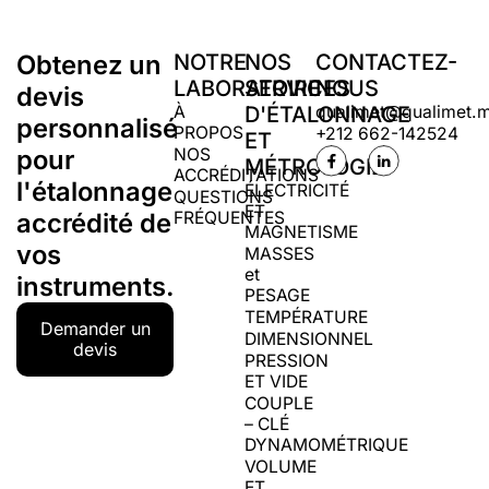
Obtenez un
NOTRE
NOS
CONTACTEZ-
LABORATOIRE
SERVICES
NOUS
devis
À
D'ÉTALONNAGE
qualimet@qualimet.
personnalisé
PROPOS
+212 662-142524
ET
pour
NOS
MÉTROLOGIE
ACCRÉDITATIONS
l'étalonnage
ÉLECTRICITÉ
QUESTIONS
ET
accrédité de
FRÉQUENTES
MAGNETISME
vos
MASSES
et
instruments.
PESAGE
TEMPÉRATURE
Demander un
DIMENSIONNEL
devis
PRESSION
ET VIDE
COUPLE
– CLÉ
DYNAMOMÉTRIQUE
VOLUME
ET