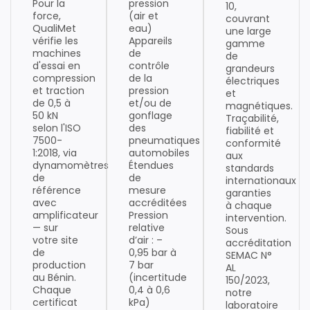
Pour la
pression
10,
force,
(air et
couvrant
QualiMet
eau)
une large
vérifie les
Appareils
gamme
machines
de
de
d'essai en
contrôle
grandeurs
compression
de la
électriques
et traction
pression
et
de 0,5 à
et/ou de
magnétiques.
50 kN
gonflage
Traçabilité,
selon l'ISO
des
fiabilité et
7500-
pneumatiques
conformité
1:2018, via
automobiles
aux
dynamomètres
Étendues
standards
de
de
internationaux
référence
mesure
garanties
avec
accréditées
à chaque
amplificateur
Pression
intervention.
— sur
relative
Sous
votre site
d’air : –
accréditation
de
0,95 bar à
SEMAC N°
production
7 bar
AL
au Bénin.
(incertitude
150/2023,
Chaque
0,4 à 0,6
notre
certificat
kPa)
laboratoire