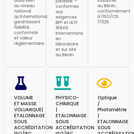
aussi bien
industriel
justesse —
au niveau
au Bénin,
conformes
national
conformément
aux
qu’international,
à l'ISO/CEI
exigences
garantissant
17025.
BPF et IATF
fiabilité,
16949.
conformité
Interventions
et valeur
en
réglementaire.
laboratoire
et sur site
au Bénin.
VOLUME
PHYSICO-
Optique
ET MASSE
CHIMIQUE
/
VOLUMIQUE|
|
Photométrie
ETALONNAGE
ETALONNAGE
|
SOUS
SOUS
ETALONNAGE
ACCRÉDITATION
ACCRÉDITATION
SOUS
ISO/IEC
ISO/IEC
ACCRÉDITATIO