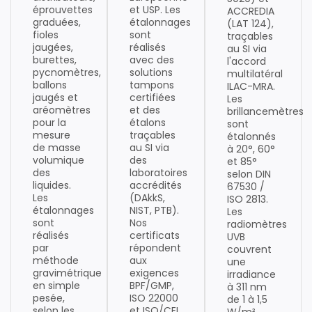
éprouvettes
et USP. Les
ACCREDIA
graduées,
étalonnages
(LAT 124),
fioles
sont
traçables
jaugées,
réalisés
au SI via
burettes,
avec des
l'accord
pycnomètres,
solutions
multilatéral
ballons
tampons
ILAC-MRA.
jaugés et
certifiées
Les
aréomètres
et des
brillancemètres
pour la
étalons
sont
mesure
traçables
étalonnés
de masse
au SI via
à 20°, 60°
volumique
des
et 85°
des
laboratoires
selon DIN
liquides.
accrédités
67530 /
Les
(DAkkS,
ISO 2813.
étalonnages
NIST, PTB).
Les
sont
Nos
radiomètres
réalisés
certificats
UVB
par
répondent
couvrent
méthode
aux
une
gravimétrique
exigences
irradiance
en simple
BPF/GMP,
à 311 nm
pesée,
ISO 22000
de 1 à 1,5
selon les
et ISO/CEI
W/m²,