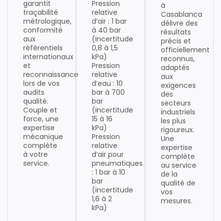
garantit
Pression
à
traçabilité
relative
Casablanca
métrologique,
d’air : 1 bar
délivre des
conformité
à 40 bar
résultats
aux
(incertitude
précis et
référentiels
0,8 à 1,5
officiellement
internationaux
kPa)
reconnus,
et
Pression
adaptés
reconnaissance
relative
aux
lors de vos
d’eau : 10
exigences
audits
bar à 700
des
qualité.
bar
secteurs
Couple et
(incertitude
industriels
force, une
15 à 16
les plus
expertise
kPa)
rigoureux.
mécanique
Pression
Une
complète
relative
expertise
à votre
d’air pour
complète
service.
pneumatiques
au service
: 1 bar à 10
de la
bar
qualité de
(incertitude
vos
1,6 à 2
mesures.
kPa)