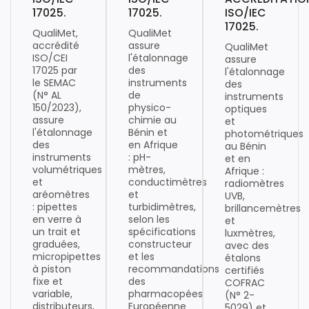
17025.
17025.
ISO/IEC
17025.
QualiMet,
QualiMet
accrédité
assure
QualiMet
ISO/CEI
l'étalonnage
assure
17025 par
des
l'étalonnage
le SEMAC
instruments
des
(N° AL
de
instruments
150/2023),
physico-
optiques
assure
chimie au
et
l'étalonnage
Bénin et
photométriques
des
en Afrique
au Bénin
instruments
: pH-
et en
volumétriques
mètres,
Afrique :
et
conductimètres
radiomètres
aréomètres
et
UVB,
: pipettes
turbidimètres,
brillancemètres
en verre à
selon les
et
un trait et
spécifications
luxmètres,
graduées,
constructeur
avec des
micropipettes
et les
étalons
à piston
recommandations
certifiés
fixe et
des
COFRAC
variable,
pharmacopées
(N° 2-
distributeurs,
Européenne
5029) et