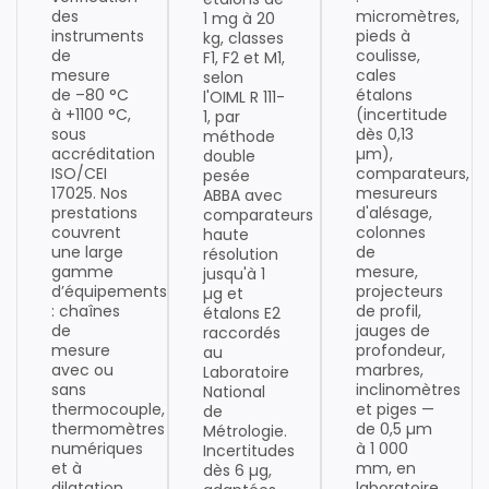
des
micromètres,
1 mg à 20
instruments
pieds à
kg, classes
de
coulisse,
F1, F2 et M1,
mesure
cales
selon
de –80 °C
étalons
l'OIML R 111-
à +1100 °C,
(incertitude
1, par
sous
dès 0,13
méthode
accréditation
µm),
double
ISO/CEI
comparateurs,
pesée
17025. Nos
mesureurs
ABBA avec
prestations
d'alésage,
comparateurs
couvrent
colonnes
haute
une large
de
résolution
gamme
mesure,
jusqu'à 1
d’équipements
projecteurs
µg et
: chaînes
de profil,
étalons E2
de
jauges de
raccordés
mesure
profondeur,
au
avec ou
marbres,
Laboratoire
sans
inclinomètres
National
thermocouple,
et piges —
de
thermomètres
de 0,5 µm
Métrologie.
numériques
à 1 000
Incertitudes
et à
mm, en
dès 6 µg,
dilatation
laboratoire