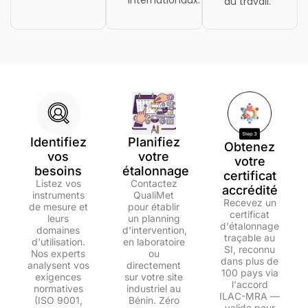
au travail.
Identifiez
Planifiez
Obtenez
vos
votre
votre
besoins
étalonnage
certificat
Listez vos
Contactez
accrédité
instruments
QualiMet
Recevez un
de mesure et
pour établir
certificat
leurs
un planning
d'étalonnage
domaines
d'intervention,
traçable au
d'utilisation.
en laboratoire
SI, reconnu
Nos experts
ou
dans plus de
analysent vos
directement
100 pays via
exigences
sur votre site
l'accord
normatives
industriel au
ILAC-MRA —
(ISO 9001,
Bénin. Zéro
valide pour