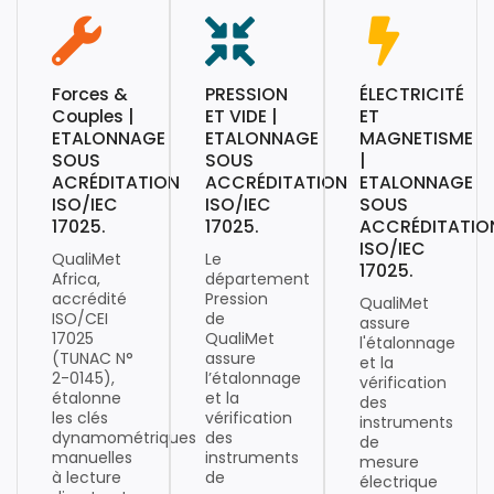
Forces &
PRESSION
ÉLECTRICITÉ
Couples |
ET VIDE |
ET
ETALONNAGE
ETALONNAGE
MAGNETISME
SOUS
SOUS
|
ACRÉDITATION
ACCRÉDITATION
ETALONNAGE
ISO/IEC
ISO/IEC
SOUS
17025.
17025.
ACCRÉDITATIO
ISO/IEC
QualiMet
Le
17025.
Africa,
département
accrédité
Pression
QualiMet
ISO/CEI
de
assure
17025
QualiMet
l'étalonnage
(TUNAC N°
assure
et la
2-0145),
l’étalonnage
vérification
étalonne
et la
des
les clés
vérification
instruments
dynamométriques
des
de
manuelles
instruments
mesure
à lecture
de
électrique