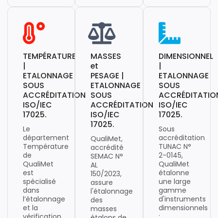
TEMPÉRATURE
MASSES
DIMENSIONNEL
|
et
|
ETALONNAGE
PESAGE |
ETALONNAGE
SOUS
ETALONNAGE
SOUS
ACCRÉDITATION
SOUS
ACCRÉDITATIO
ISO/IEC
ACCRÉDITATION
ISO/IEC
17025.
ISO/IEC
17025.
17025.
Le
Sous
département
accréditation
QualiMet,
Température
TUNAC N°
accrédité
de
2-0145,
SEMAC N°
QualiMet
QualiMet
AL
est
étalonne
150/2023,
spécialisé
une large
assure
dans
gamme
l'étalonnage
l’étalonnage
d'instruments
des
et la
dimensionnels
masses
vérification
:
étalons de