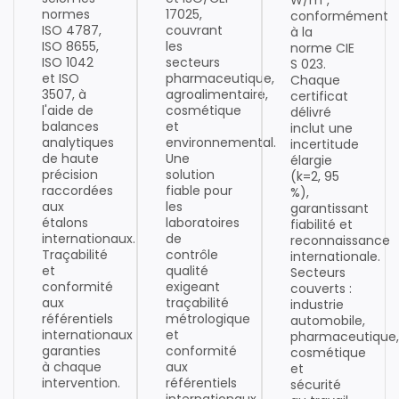
normes
17025,
conformément
ISO 4787,
couvrant
à la
ISO 8655,
les
norme CIE
ISO 1042
secteurs
S 023.
et ISO
pharmaceutique,
Chaque
3507, à
agroalimentaire,
certificat
l'aide de
cosmétique
délivré
balances
et
inclut une
analytiques
environnemental.
incertitude
de haute
Une
élargie
précision
solution
(k=2, 95
raccordées
fiable pour
%),
aux
les
garantissant
étalons
laboratoires
fiabilité et
internationaux.
de
reconnaissance
Traçabilité
contrôle
internationale.
et
qualité
Secteurs
conformité
exigeant
couverts :
aux
traçabilité
industrie
référentiels
métrologique
automobile,
internationaux
et
pharmaceutique,
garanties
conformité
cosmétique
à chaque
aux
et
intervention.
référentiels
sécurité
internationaux.