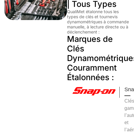
| Tous Types
QualiMet étalonne tous les
types de clés et tournevis
dynamométriques à commande
manuelle, à lecture directe ou à
déclenchement :
Marques de
Clés
Dynamométrique
Couramment
Étalonnées :
Sna
Clés
gam
l’au
et
l’aé