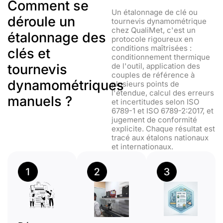
Comment se
Un étalonnage de clé ou
déroule un
tournevis dynamométrique
chez QualiMet, c'est un
étalonnage des
protocole rigoureux en
conditions maîtrisées :
clés et
conditionnement thermique
tournevis
de l'outil, application des
couples de référence à
dynamométriques
plusieurs points de
l'étendue, calcul des erreurs
manuels ?
et incertitudes selon ISO
6789-1 et ISO 6789-2:2017, et
jugement de conformité
explicite. Chaque résultat est
tracé aux étalons nationaux
et internationaux.