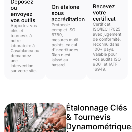
Déposez
Recevez
On étalone
ou
votre
sous
envoyez
certificat
accréditation
vos outils
Certificat
Protocole
Apportez vos
ISO/IEC 17025
complet ISO
clés et
avec jugement
6789,
tournevis à
de conformité,
mesures multi-
notre
reconnu dans
points, calcul
laboratoire à
100+ pays.
d'incertitudes.
Casablanca ou
Valable pour
Rien n'est
demandez
vos audits ISO
laissé au
une
9001 et IATF
hasard.
intervention
16949.
sur votre site.
Étalonnage Clés
& Tournevis
Dynamométrique