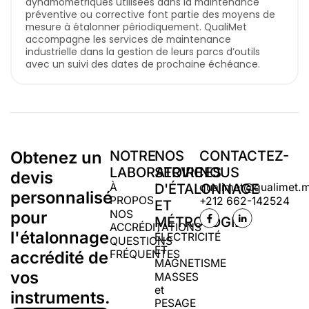
dynamométriques utilisées dans la maintenance
préventive ou corrective font partie des moyens de
mesure à étalonner périodiquement. QualiMet
accompagne les services de maintenance
industrielle dans la gestion de leurs parcs d’outils
avec un suivi des dates de prochaine échéance.
Obtenez un
NOTRE
NOS
CONTACTEZ-
LABORATOIRE
SERVICES
NOUS
devis
À
D'ÉTALONNAGE
qualimet@qualimet.
personnalisé
PROPOS
+212 662-142524
ET
pour
NOS
MÉTROLOGIE
ACCRÉDITATIONS
l'étalonnage
ÉLECTRICITÉ
QUESTIONS
ET
accrédité de
FRÉQUENTES
MAGNETISME
vos
MASSES
et
instruments.
PESAGE