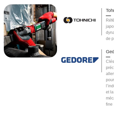
Toh
Réf
japo
dyn
de p
Ged
Clés
préc
all
pour
l’ind
et la
méc
fine