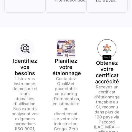
au travail.
Identifiez
Planifiez
Obtenez
vos
votre
votre
besoins
étalonnage
certificat
Listez vos
Contactez
accrédité
instruments
QualiMet
Recevez un
de mesure et
pour établir
certificat
leurs
un planning
d'étalonnage
domaines
d'intervention,
traçable au
d'utilisation.
en laboratoire
SI, reconnu
Nos experts
ou
dans plus de
analysent vos
directement
100 pays via
exigences
sur votre site
l'accord
normatives
industriel au
ILAC-MRA —
(ISO 9001,
Congo. Zéro
valide pour