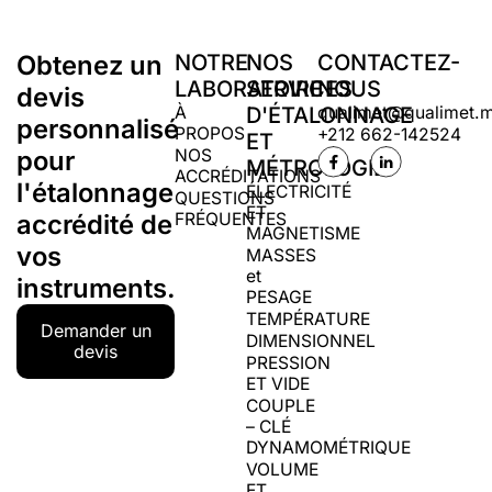
Obtenez un
NOTRE
NOS
CONTACTEZ-
LABORATOIRE
SERVICES
NOUS
devis
À
D'ÉTALONNAGE
qualimet@qualimet.
personnalisé
PROPOS
+212 662-142524
ET
pour
NOS
MÉTROLOGIE
ACCRÉDITATIONS
l'étalonnage
ÉLECTRICITÉ
QUESTIONS
ET
accrédité de
FRÉQUENTES
MAGNETISME
vos
MASSES
et
instruments.
PESAGE
TEMPÉRATURE
Demander un
DIMENSIONNEL
devis
PRESSION
ET VIDE
COUPLE
– CLÉ
DYNAMOMÉTRIQUE
VOLUME
ET