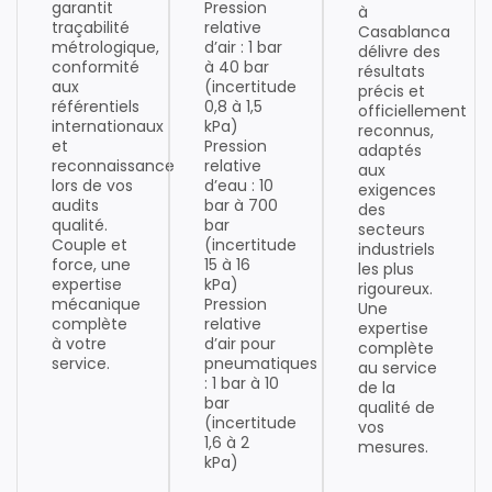
garantit
Pression
à
traçabilité
relative
Casablanca
métrologique,
d’air : 1 bar
délivre des
conformité
à 40 bar
résultats
aux
(incertitude
précis et
référentiels
0,8 à 1,5
officiellement
internationaux
kPa)
reconnus,
et
Pression
adaptés
reconnaissance
relative
aux
lors de vos
d’eau : 10
exigences
audits
bar à 700
des
qualité.
bar
secteurs
Couple et
(incertitude
industriels
force, une
15 à 16
les plus
expertise
kPa)
rigoureux.
mécanique
Pression
Une
complète
relative
expertise
à votre
d’air pour
complète
service.
pneumatiques
au service
: 1 bar à 10
de la
bar
qualité de
(incertitude
vos
1,6 à 2
mesures.
kPa)