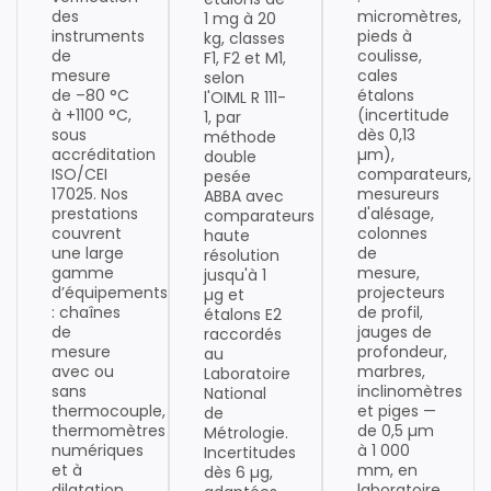
des
micromètres,
1 mg à 20
instruments
pieds à
kg, classes
de
coulisse,
F1, F2 et M1,
mesure
cales
selon
de –80 °C
étalons
l'OIML R 111-
à +1100 °C,
(incertitude
1, par
sous
dès 0,13
méthode
accréditation
µm),
double
ISO/CEI
comparateurs,
pesée
17025. Nos
mesureurs
ABBA avec
prestations
d'alésage,
comparateurs
couvrent
colonnes
haute
une large
de
résolution
gamme
mesure,
jusqu'à 1
d’équipements
projecteurs
µg et
: chaînes
de profil,
étalons E2
de
jauges de
raccordés
mesure
profondeur,
au
avec ou
marbres,
Laboratoire
sans
inclinomètres
National
thermocouple,
et piges —
de
thermomètres
de 0,5 µm
Métrologie.
numériques
à 1 000
Incertitudes
et à
mm, en
dès 6 µg,
dilatation
laboratoire