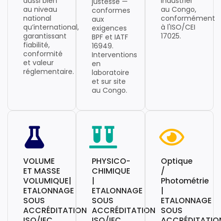
aussi bien
industriel
justesse —
au niveau
au Congo,
conformes
national
conformément
aux
qu’international,
à l'ISO/CEI
exigences
garantissant
17025.
BPF et IATF
fiabilité,
16949.
conformité
Interventions
et valeur
en
réglementaire.
laboratoire
et sur site
au Congo.
VOLUME
PHYSICO-
Optique
ET MASSE
CHIMIQUE
/
VOLUMIQUE|
|
Photométrie
ETALONNAGE
ETALONNAGE
|
SOUS
SOUS
ETALONNAGE
ACCRÉDITATION
ACCRÉDITATION
SOUS
ISO/IEC
ISO/IEC
ACCRÉDITATIO