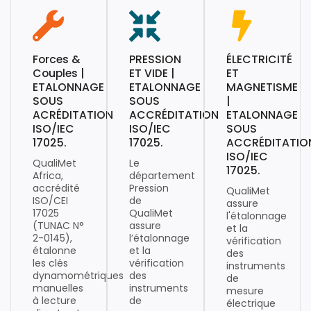
Forces &
PRESSION
ÉLECTRICITÉ
Couples |
ET VIDE |
ET
ETALONNAGE
ETALONNAGE
MAGNETISME
SOUS
SOUS
|
ACRÉDITATION
ACCRÉDITATION
ETALONNAGE
ISO/IEC
ISO/IEC
SOUS
17025.
17025.
ACCRÉDITATIO
ISO/IEC
QualiMet
Le
17025.
Africa,
département
accrédité
Pression
QualiMet
ISO/CEI
de
assure
17025
QualiMet
l'étalonnage
(TUNAC N°
assure
et la
2-0145),
l’étalonnage
vérification
étalonne
et la
des
les clés
vérification
instruments
dynamométriques
des
de
manuelles
instruments
mesure
à lecture
de
électrique