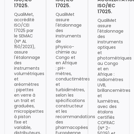
17025.
17025.
ISO/IEC
17025.
QualiMet,
QualiMet
accrédité
assure
QualiMet
ISO/CEI
l'étalonnage
assure
17025 par
des
l'étalonnage
le SEMAC
instruments
des
(N° AL
de
instruments
150/2023),
physico-
optiques
assure
chimie au
et
l'étalonnage
Congo et
photométriques
des
en Afrique
au Congo
instruments
: pH-
et en
volumétriques
mètres,
Afrique :
et
conductimètres
radiomètres
aréomètres
et
UVB,
: pipettes
turbidimètres,
brillancemètres
en verre à
selon les
et
un trait et
spécifications
luxmètres,
graduées,
constructeur
avec des
micropipettes
et les
étalons
à piston
recommandations
certifiés
fixe et
des
COFRAC
variable,
pharmacopées
(N° 2-
distributeurs,
Européenne
5029) et