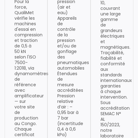
Pour la
pression
10,
force,
(air et
couvrant
QualiMet
eau)
une large
vérifie les
Appareils
gamme
machines
de
de
d'essai en
contrôle
grandeurs
compression
de la
électriques
et traction
pression
et
de 0,5 à
et/ou de
magnétiques.
50 kN
gonflage
Traçabilité,
selon l'ISO
des
fiabilité et
7500-
pneumatiques
conformité
1:2018, via
automobiles
aux
dynamomètres
Étendues
standards
de
de
internationaux
référence
mesure
garanties
avec
accréditées
à chaque
amplificateur
Pression
intervention.
— sur
relative
Sous
votre site
d’air : –
accréditation
de
0,95 bar à
SEMAC N°
production
7 bar
AL
au Congo.
(incertitude
150/2023,
Chaque
0,4 à 0,6
notre
certificat
kPa)
laboratoire