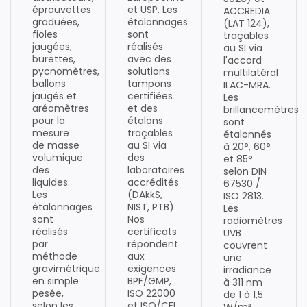
éprouvettes
et USP. Les
ACCREDIA
graduées,
étalonnages
(LAT 124),
fioles
sont
traçables
jaugées,
réalisés
au SI via
burettes,
avec des
l'accord
pycnomètres,
solutions
multilatéral
ballons
tampons
ILAC-MRA.
jaugés et
certifiées
Les
aréomètres
et des
brillancemètres
pour la
étalons
sont
mesure
traçables
étalonnés
de masse
au SI via
à 20°, 60°
volumique
des
et 85°
des
laboratoires
selon DIN
liquides.
accrédités
67530 /
Les
(DAkkS,
ISO 2813.
étalonnages
NIST, PTB).
Les
sont
Nos
radiomètres
réalisés
certificats
UVB
par
répondent
couvrent
méthode
aux
une
gravimétrique
exigences
irradiance
en simple
BPF/GMP,
à 311 nm
pesée,
ISO 22000
de 1 à 1,5
selon les
et ISO/CEI
W/m²,