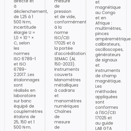
directe et
mesure
et
à
de
magnétique
déclenchement,
pression
au Congo
de 1,25 à 1
et de vide,
et en
500 N·m,
conformément
Afrique :
incertitude
à la
multimètres,
élargie U =
norme
pinces
1,0 × 10⁻² ×
ISO/CEI
ampèremétrique
C, selon
17025 et à
calibrateurs,
les
la portée
oscilloscopes,
normes
d’accréditation
générateurs
ISO 6789-1
SEMAC (AL
de signaux
et ISO
150-2023).
et
6789-
Instruments
instruments
2:2017. Les
couverts
de champ
étalonnages
Manomètres
magnétique.
sont
métalliques
Les
réalisés en
à cadrans
méthodes
laboratoire
et
appliquées
sur banc
manomètres
sont
équipé de
numériques
conformes
couplemètres
Chaînes
à l'ISO/CEI
étalons de
de
17025 et
25, 150 et 1
mesure
au guide
500 N·m.
de
LAB GTA