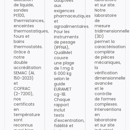
adaptées
de liquide,
et sur site.
aux
sondes
Notre
exigences
Pt100,
laboratoire
pharmaceutiques
thermistances,
de
et
enceintes
mesure
agroalimentaires.
thermostatiques,
tridimensionnelle
Pour les
fours et
(3D)
instruments
bains
permet la
de pesage
thermostatés.
caractérisation
(IPFNA),
Grâce à
complète
QualiMet
notre
de pièces
couvre
double
mécaniques,
une plage
accréditation
la
de 1 mg à
SEMAC (AL
vérification
6 000 kg
150-2023)
dimensionnelle
selon le
et
avancée
guide
COFRAC
et le
EURAMET
(2-7200),
contrôle
cg-18.
nos
de formes
Chaque
certificats
complexes.
rapport
en
Interventions
inclut
température
en
tests
sont
laboratoire
d'excentration,
reconnus
et sur site
fidélité et