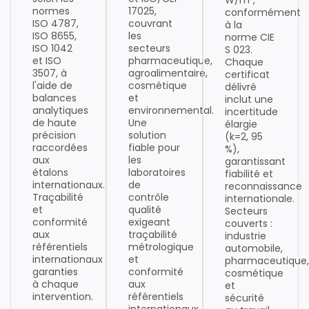
normes
17025,
conformément
ISO 4787,
couvrant
à la
ISO 8655,
les
norme CIE
ISO 1042
secteurs
S 023.
et ISO
pharmaceutique,
Chaque
3507, à
agroalimentaire,
certificat
l'aide de
cosmétique
délivré
balances
et
inclut une
analytiques
environnemental.
incertitude
de haute
Une
élargie
précision
solution
(k=2, 95
raccordées
fiable pour
%),
aux
les
garantissant
étalons
laboratoires
fiabilité et
internationaux.
de
reconnaissance
Traçabilité
contrôle
internationale.
et
qualité
Secteurs
conformité
exigeant
couverts :
aux
traçabilité
industrie
référentiels
métrologique
automobile,
internationaux
et
pharmaceutique,
garanties
conformité
cosmétique
à chaque
aux
et
intervention.
référentiels
sécurité
internationaux.