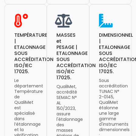
TEMPÉRATURE
MASSES
DIMENSIONNEL
|
et
|
ETALONNAGE
PESAGE |
ETALONNAGE
SOUS
ETALONNAGE
SOUS
ACCRÉDITATION
SOUS
ACCRÉDITATIO
ISO/IEC
ACCRÉDITATION
ISO/IEC
17025.
ISO/IEC
17025.
17025.
Le
Sous
département
accréditation
QualiMet,
Température
TUNAC N°
accrédité
de
2-0145,
SEMAC N°
QualiMet
QualiMet
AL
est
étalonne
150/2023,
spécialisé
une large
assure
dans
gamme
l'étalonnage
l’étalonnage
d'instruments
des
et la
dimensionnels
masses
vérification
:
étalons de