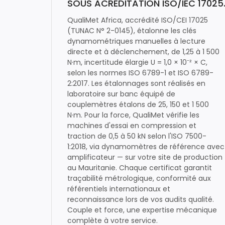
SOUS ACRÉDITATION ISO/IEC 17025
QualiMet Africa, accrédité ISO/CEI 17025
(TUNAC N° 2-0145), étalonne les clés
dynamométriques manuelles à lecture
directe et à déclenchement, de 1,25 à 1 500
N·m, incertitude élargie U = 1,0 × 10⁻² × C,
selon les normes ISO 6789-1 et ISO 6789-
2:2017. Les étalonnages sont réalisés en
laboratoire sur banc équipé de
couplemètres étalons de 25, 150 et 1 500
N·m. Pour la force, QualiMet vérifie les
machines d'essai en compression et
traction de 0,5 à 50 kN selon l'ISO 7500-
1:2018, via dynamomètres de référence avec
amplificateur — sur votre site de production
au Mauritanie. Chaque certificat garantit
traçabilité métrologique, conformité aux
référentiels internationaux et
reconnaissance lors de vos audits qualité.
Couple et force, une expertise mécanique
complète à votre service.