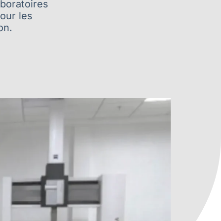
boratoires
pour les
on.