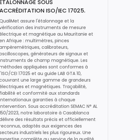
ETALONNAGE SOUS
ACCRÉDITATION ISO/IEC 17025.
QualiMet assure l'étalonnage et la
vérification des instruments de mesure
électrique et magnétique au Mauritanie et
en Afrique : multimètres, pinces
ampèremétriques, calibrateurs,
oscilloscopes, générateurs de signaux et
instruments de champ magnétique. Les
méthodes appliquées sont conformes à
l'ISO/CEI 17025 et au guide LAB GTA 10,
couvrant une large gamme de grandeurs
électriques et magnétiques. Traçabilité,
fiabilité et conformité aux standards
internationaux garanties à chaque
intervention. Sous accréditation SEMAC N° AL
150/2023, notre laboratoire à Casablanca
délivre des résultats précis et officiellement
reconnus, adaptés aux exigences des
secteurs industriels les plus rigoureux. Une
expertise complète au service de la qualité