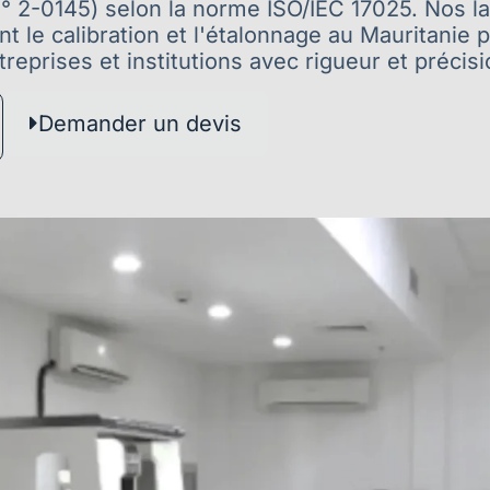
 2-0145) selon la norme ISO/IEC 17025. Nos la
nt le calibration et l'étalonnage au Mauritanie 
treprises et institutions avec rigueur et précisi
Demander un devis