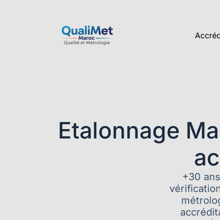
Accréd
Etalonnage Mau
ac
+30 ans
vérificati
métrolog
accrédi