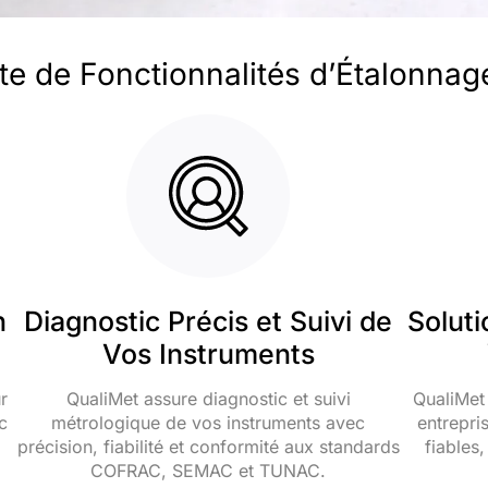
 de Fonctionnalités d’Étalonnag
n
Diagnostic Précis et Suivi de
Solut
Vos Instruments
r
QualiMet assure diagnostic et suivi
QualiMet
c
métrologique de vos instruments avec
entrepri
précision, fiabilité et conformité aux standards
fiables
COFRAC, SEMAC et TUNAC.